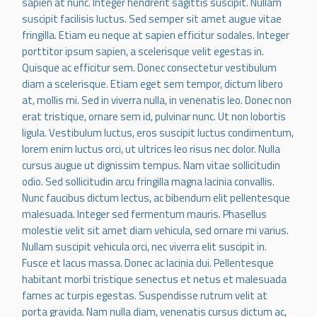
sapien at nunc. Integer hendrerit sagittis suscipit. Nullam
suscipit facilisis luctus. Sed semper sit amet augue vitae
fringilla. Etiam eu neque at sapien efficitur sodales. Integer
porttitor ipsum sapien, a scelerisque velit egestas in.
Quisque ac efficitur sem. Donec consectetur vestibulum
diam a scelerisque. Etiam eget sem tempor, dictum libero
at, mollis mi. Sed in viverra nulla, in venenatis leo. Donec non
erat tristique, ornare sem id, pulvinar nunc. Ut non lobortis
ligula. Vestibulum luctus, eros suscipit luctus condimentum,
lorem enim luctus orci, ut ultrices leo risus nec dolor. Nulla
cursus augue ut dignissim tempus. Nam vitae sollicitudin
odio. Sed sollicitudin arcu fringilla magna lacinia convallis.
Nunc faucibus dictum lectus, ac bibendum elit pellentesque
malesuada. Integer sed fermentum mauris. Phasellus
molestie velit sit amet diam vehicula, sed ornare mi varius.
Nullam suscipit vehicula orci, nec viverra elit suscipit in.
Fusce et lacus massa. Donec ac lacinia dui. Pellentesque
habitant morbi tristique senectus et netus et malesuada
fames ac turpis egestas. Suspendisse rutrum velit at
porta gravida. Nam nulla diam, venenatis cursus dictum ac,