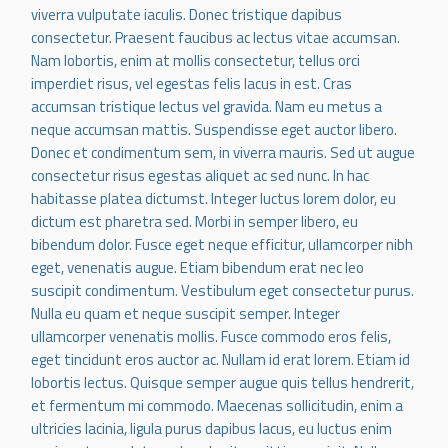
viverra vulputate iaculis. Donec tristique dapibus
consectetur. Praesent faucibus ac lectus vitae accumsan.
Nam lobortis, enim at mollis consectetur, tellus orci
imperdiet risus, vel egestas felis lacus in est. Cras
accumsan tristique lectus vel gravida. Nam eu metus a
neque accumsan mattis. Suspendisse eget auctor libero.
Donec et condimentum sem, in viverra mauris. Sed ut augue
consectetur risus egestas aliquet ac sed nunc. In hac
habitasse platea dictumst. Integer luctus lorem dolor, eu
dictum est pharetra sed. Morbi in semper libero, eu
bibendum dolor. Fusce eget neque efficitur, ullamcorper nibh
eget, venenatis augue. Etiam bibendum erat nec leo
suscipit condimentum. Vestibulum eget consectetur purus.
Nulla eu quam et neque suscipit semper. Integer
ullamcorper venenatis mollis. Fusce commodo eros felis,
eget tincidunt eros auctor ac. Nullam id erat lorem. Etiam id
lobortis lectus. Quisque semper augue quis tellus hendrerit,
et fermentum mi commodo. Maecenas sollicitudin, enim a
ultricies lacinia, ligula purus dapibus lacus, eu luctus enim